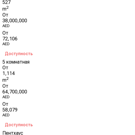
527
2
m
От
38,000,000
AED
От
72,106
AED
Доступность
5 комнатная
От
1,114
2
m
От
64,700,000
AED
От
58,079
AED
Доступность
Пентхаус