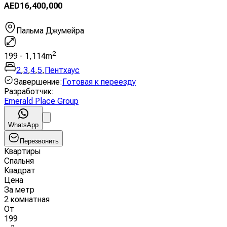
AED
16,400,000
Пальма Джумейра
2
199
-
1,114
m
2
,
3
,
4
,
5
,
Пентхаус
Завершение
:
Готовая к переезду
Разработчик
:
Emerald Place Group
WhatsApp
Перезвонить
Квартиры
Спальня
Квадрат
Цена
За метр
2 комнатная
От
199