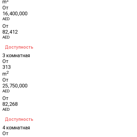
2
m
От
16,400,000
AED
От
82,412
AED
Доступность
3 комнатная
От
313
2
m
От
25,750,000
AED
От
82,268
AED
Доступность
4 комнатная
От