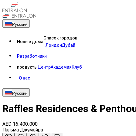
Русский
Список городов
Новые дома
Лондон
Дубай
Разработчики
продукты
Центр
Академия
Клуб
О нас
Русский
Raffles Residences & Pentho
AED
16,400,000
Пальма Джумейра