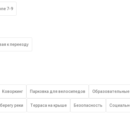
one 7-9
вая к переезду
Коворкинг
Парковка для велосипедов
Образовательные
 берегу реки
Терраса на крыше
Безопасность
Социальн