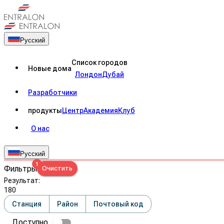
Русский
Список городов
Новые дома
Лондон
Дубай
Разработчики
продукты
Центр
Академия
Клуб
О нас
Русский
1
Фильтры
Очистить
Результат
:
180
Станция
Район
Почтовый код
Доступно