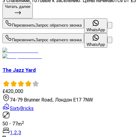
3 спальнями, готовые к заселению. Цены начинаются от £57
Читать далее
Перезвонить
Запрос обратного звонка
WhatsApp
Перезвонить
Запрос обратного звонка
WhatsApp
The Jazz Yard
£
420,000
74-79 Brunner Road, Лондон E17 7NW
SixtyBricks
2
50
-
77
m
1
,
2
,
3