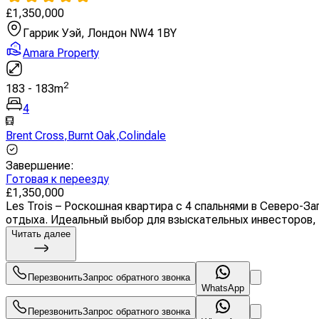
£
1,350,000
Гаррик Уэй, Лондон NW4 1BY
Amara Property
2
183
-
183
m
4
Brent Cross
,
Burnt Oak
,
Colindale
Завершение
:
Готовая к переезду
£
1,350,000
Les Trois – Роскошная квартира с 4 спальнями в Северо-З
отдыха. Идеальный выбор для взыскательных инвесторов, м
Читать далее
Перезвонить
Запрос обратного звонка
WhatsApp
Перезвонить
Запрос обратного звонка