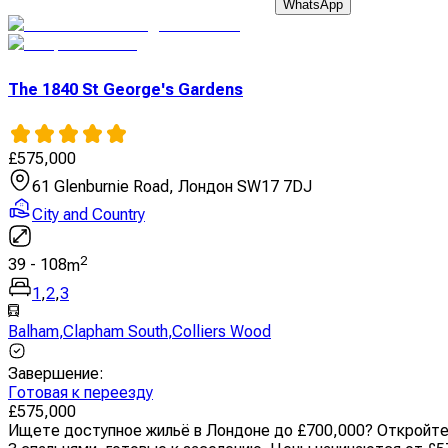
WhatsApp
The 1840 St George's Gardens
£
575,000
61 Glenburnie Road, Лондон SW17 7DJ
City and Country
2
39
-
108
m
1
,
2
,
3
Balham
,
Clapham South
,
Colliers Wood
Завершение
:
Готовая к переезду
£
575,000
Ищете доступное жильё в Лондоне до £700,000? Откройте д