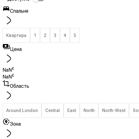
Спальня
Квартира
1
2
3
4
5
Цена
£
NaN
£
NaN
Область
Around London
Central
East
North
North-West
So
Зона