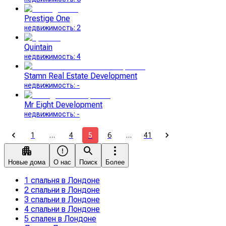
Prestige One
недвижимость
:
2
Quintain
недвижимость
:
4
Stamn Real Estate Development
недвижимость
:
-
Mr Eight Development
недвижимость
:
-
1
…
4
5
6
…
41
Новые дома
О нас
Поиск
Более
1 спальня в Лондоне
2 спальни в Лондоне
3 спальни в Лондоне
4 спальни в Лондоне
5 спален в Лондоне